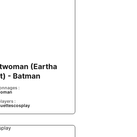
twoman (Eartha
tt) - Batman
onnages :
woman
layers :
ouettescosplay