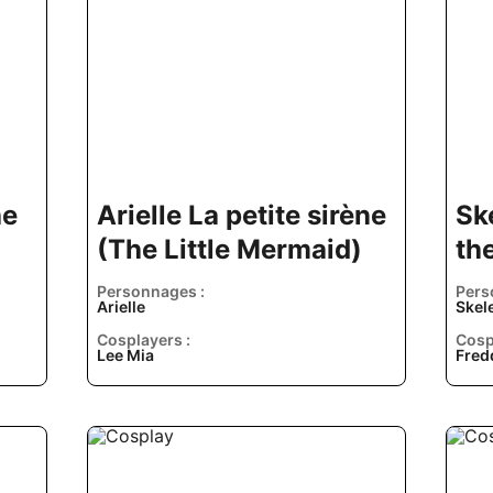
he
Arielle La petite sirène
Sk
(The Little Mermaid)
th
Personnages :
Pers
Arielle
Skel
Cosplayers :
Cosp
Lee Mia
Fred