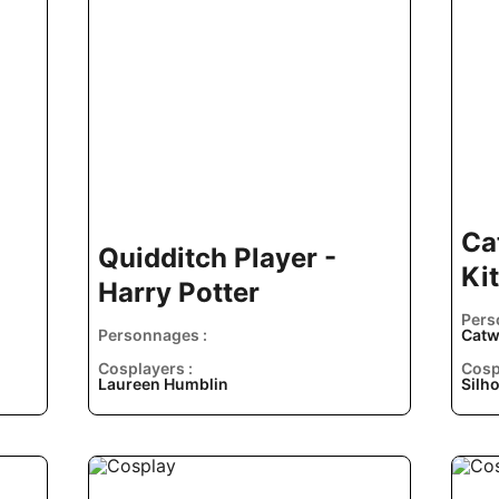
Ca
Quidditch Player -
Ki
Harry Potter
Pers
Personnages :
Cat
Cosplayers :
Cosp
Laureen Humblin
Silh