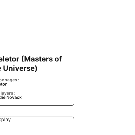
eletor (Masters of
e Universe)
onnages :
etor
layers :
die Novack